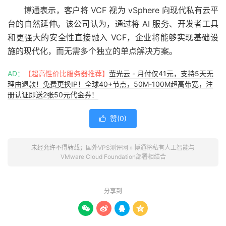
博通表示，客户将 VCF 视为 vSphere 向现代私有云平
台的自然延伸。该公司认为，通过将 AI 服务、开发者工具
和更强大的安全性直接融入 VCF，企业将能够实现基础设
施的现代化，而无需多个独立的单点解决方案。
AD：
【超高性价比服务器推荐】
萤光云 - 月付仅41元，支持5天无
理由退款！免费更换IP！全球40+节点，50M-100M超高带宽，注
册认证即送2张50元代金券！
赞(
0
)

未经允许不得转载；
国外VPS测评网
»
博通将私有人工智能与
VMware Cloud Foundation部署相结合
分享到



