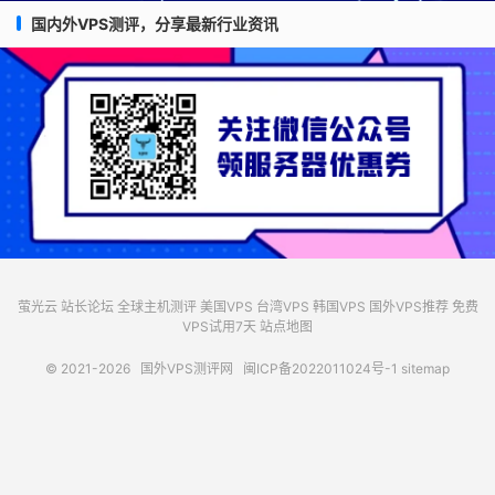
国内外VPS测评，分享最新行业资讯
萤光云
站长论坛
全球主机测评
美国VPS
台湾VPS
韩国VPS
国外VPS推荐
免费
VPS试用7天
站点地图
© 2021-2026
国外VPS测评网
闽ICP备2022011024号-1
sitemap