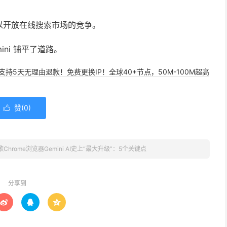
以开放在线搜索市场的竞争。
ini 铺平了道路。
，支持5天无理由退款！免费更换IP！全球40+节点，50M-100M超高
赞(
0
)

歌Chrome浏览器Gemini AI史上“最大升级”：5个关键点
分享到


