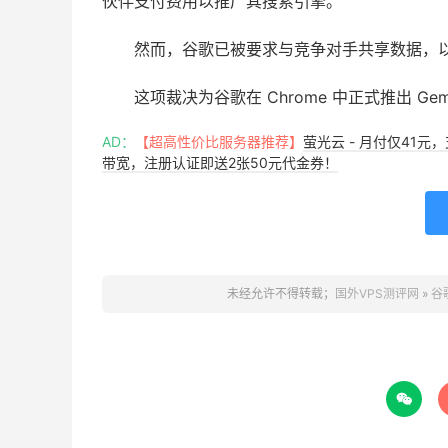
伙伴支付费用以推广其搜索引擎。
然而，谷歌已被要求与竞争对手共享数据，
这项裁决为谷歌在 Chrome 中正式推出 Gem
AD：
【超高性价比服务器推荐】
萤光云 - 月付仅41元
带宽，注册认证即送2张50元代金券！
未经允许不得转载；
国外VPS测评网
»
谷
