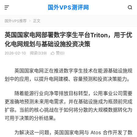
国外VPS测评网


国外VPS推荐
正文

英国国家电网部署数字孪生平台Triton，用于优
化电网规划与基础设施投资决策
2026-02-10
阅读(339)
赞(
0
)

英国国家电网正在推进数字孪生技术在能源基础设施规
划中的应用，以提升电网建模、容量预测和投资决策能力。
随着能源行业向净零排放目标转型，公用事业公司需要
更准确地预测未来用电需求，并在基础设施成为瓶颈前完成
扩容。当前的核心挑战在于如何将分散的大规模数据转化为
可用于决策的分析结果。
为解决这一问题，英国国家电网与 Atos 合作开发了数