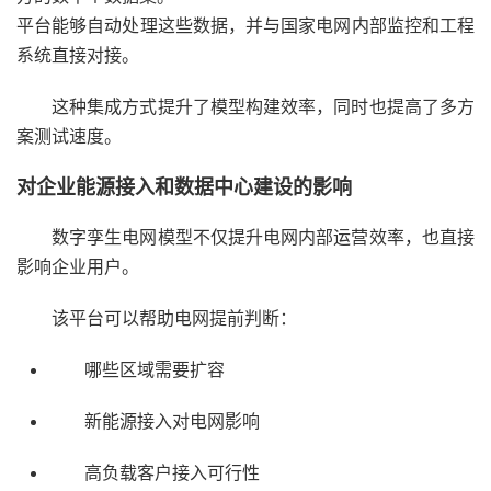
平台能够自动处理这些数据，并与国家电网内部监控和工程
系统直接对接。
这种集成方式提升了模型构建效率，同时也提高了多方
案测试速度。
对企业能源接入和数据中心建设的影响
数字孪生电网模型不仅提升电网内部运营效率，也直接
影响企业用户。
该平台可以帮助电网提前判断：
哪些区域需要扩容
新能源接入对电网影响
高负载客户接入可行性