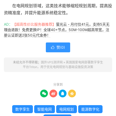
在电网规划领域，这类技术能够缩短规划周期，提高投
资精准度，并提升能源系统稳定性。
AD：
【超高性价比服务器推荐】
萤光云 - 月付仅41元，支持5天无
理由退款！免费更换IP！全球40+节点，50M-100M超高带宽，注
册认证即送2张50元代金券！
赞(
0
)

未经允许不得转载；
国外VPS测评网
»
英国国家电网部署数字孪生
平台Triton，用于优化电网规划与基础设施投资决策
分享到




数字孪生
智能电网
电网规划
能源数字化