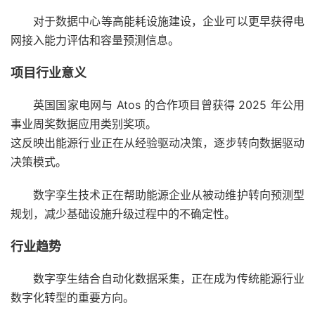
对于数据中心等高能耗设施建设，企业可以更早获得电
网接入能力评估和容量预测信息。
项目行业意义
英国国家电网与 Atos 的合作项目曾获得 2025 年公用
事业周奖数据应用类别奖项。
这反映出能源行业正在从经验驱动决策，逐步转向数据驱动
决策模式。
数字孪生技术正在帮助能源企业从被动维护转向预测型
规划，减少基础设施升级过程中的不确定性。
行业趋势
数字孪生结合自动化数据采集，正在成为传统能源行业
数字化转型的重要方向。