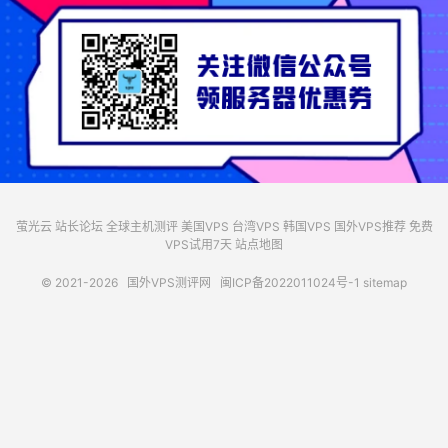
萤光云
站长论坛
全球主机测评
美国VPS
台湾VPS
韩国VPS
国外VPS推荐
免费
VPS试用7天
站点地图
© 2021-2026
国外VPS测评网
闽ICP备2022011024号-1
sitemap