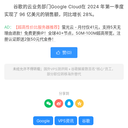
谷歌的云业务部门Google Cloud在 2024 年第一季度
实现了 96 亿美元的销售额，同比增长 28%。
AD：
【超高性价比服务器推荐】
萤光云 - 月付仅41元，支持5天无
理由退款！免费更换IP！全球40+节点，50M-100M超高带宽，注
册认证即送2张50元代金券！
赞(
0
)

未经允许不得转载；
国外VPS测评网
»
谷歌解雇数百名“核心”员工，
部分职位转移海外替代
分享到




Google
VPS资讯
谷歌