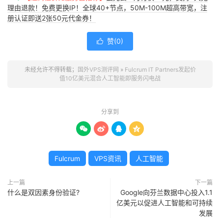
理由退款！免费更换IP！全球40+节点，50M-100M超高带宽，注
册认证即送2张50元代金券！
赞(
0
)

未经允许不得转载；
国外VPS测评网
»
Fulcrum IT Partners发起价
值10亿美元混合人工智能即服务闪电战
分享到




Fulcrum
VPS资讯
人工智能
上一篇
下一篇
什么是双因素身份验证?
Google向芬兰数据中心投入1.1
亿美元以促进人工智能和可持续
发展