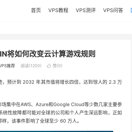
首页
VPS教程
VPS测评
VPS问答
：DePIN将如何改变云计算游戏规则
VPS推荐
阅读(1200)
赞(
0
)

预计到 2032 年其市值将增长四倍，达到惊人的 2.3 万
市场集中在
AWS
、
Azure
和
Google Cloud
等少数几家主要参
系统性故障都可能对全球的公司和个人产生深远影响，正如
明的那样，该事件影响了全球至少 60 万人。