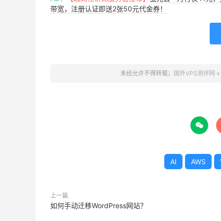
带宽，注册认证即送2张50元代金券！
未经允许不得转载；
国外VPS测评网
»

AI
AWS
上一篇
如何手动迁移WordPress网站？