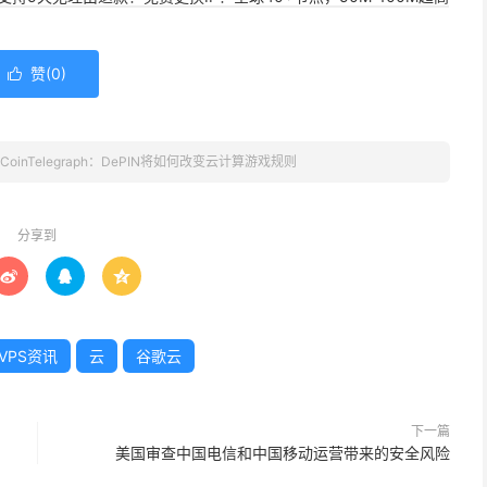
赞(
0
)

CoinTelegraph：DePIN将如何改变云计算游戏规则
分享到



VPS资讯
云
谷歌云
下一篇
美国审查中国电信和中国移动运营带来的安全风险