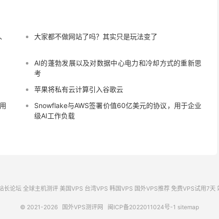
T、
大家都不做网站了吗？其实只是玩法变了
AI的蓬勃发展以及对数据中心电力和冷却方式的重新思
考
苹果将​​私有云计算引入谷歌云
，用
Snowflake与AWS签署价值60亿美元的协议，用于企业
级AI工作负载
站长论坛
全球主机测评
美国VPS
台湾VPS
韩国VPS
国外VPS推荐
免费VPS试用7天
© 2021-2026
国外VPS测评网
闽ICP备2022011024号-1
sitemap