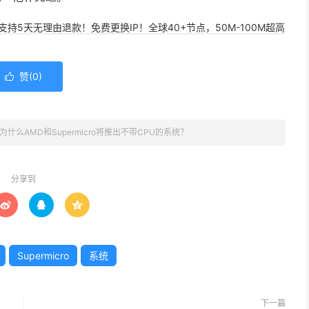
，支持5天无理由退款！免费更换IP！全球40+节点，50M-100M超高
赞(
0
)

为什么AMD和Supermicro将推出不带CPU的系统？
分享到



Supermicro
系统
下一篇