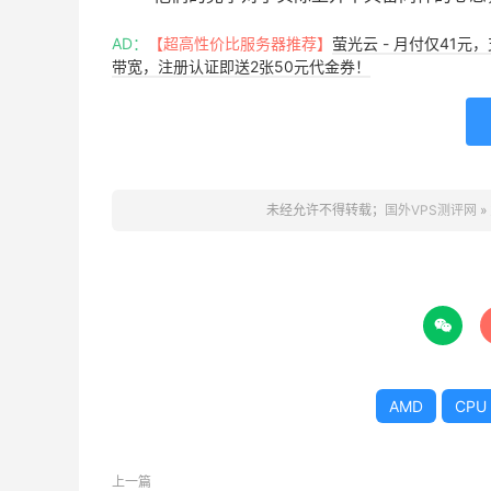
AD：
【超高性价比服务器推荐】
萤光云 - 月付仅41元
带宽，注册认证即送2张50元代金券！
未经允许不得转载；
国外VPS测评网
»

AMD
CPU
上一篇