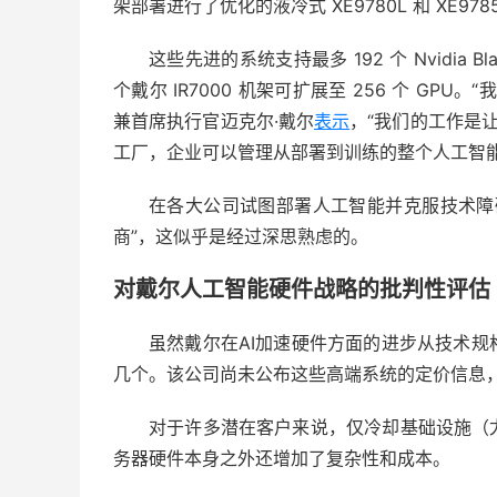
架部署进行了优化的液冷式 XE9780L 和 XE978
这些先进的系统支持最多 192 个 Nvidia B
个戴尔 IR7000 机架可扩展至 256 个 G
兼首席执行官迈克尔·戴尔
表示
，“我们的工作是让
工厂，企业可以管理从部署到训练的整个人工智能
在各大公司试图部署人工智能并克服技术障
商”，这似乎是经过深思熟虑的。
对戴尔人工智能硬件战略的批判性评估
虽然戴尔在AI加速硬件方面的进步从技术
几个。该公司尚未公布这些高端系统的定价信息
对于许多潜在客户来说，仅冷却基础设施（
务器硬件本身之外还增加了复杂性和成本。