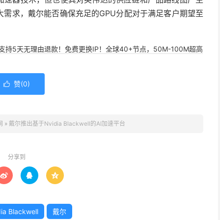
大需求，戴尔能否确保充足的GPU分配对于满足客户期望至
，支持5天无理由退款！免费更换IP！全球40+节点，50M-100M超高
赞(
0
)

网
»
戴尔推出基于Nvidia Blackwell的AI加速平台
分享到



ia Blackwell
戴尔