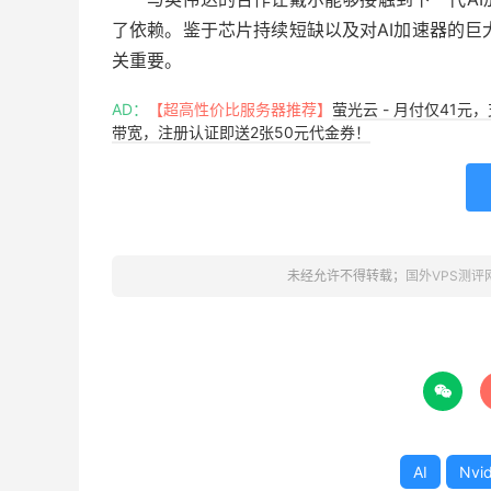
了依赖。鉴于芯片持续短缺以及对AI加速器的巨
关重要。
AD：
【超高性价比服务器推荐】
萤光云 - 月付仅41元
带宽，注册认证即送2张50元代金券！
未经允许不得转载；
国外VPS测评

AI
Nvid