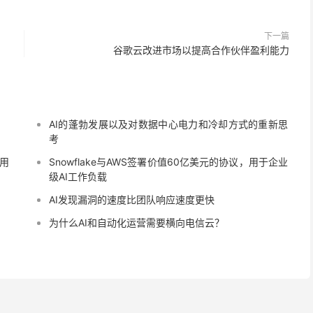
下一篇
谷歌云改进市场以提高合作伙伴盈利能力
AI的蓬勃发展以及对数据中心电力和冷却方式的重新思
考
，用
Snowflake与AWS签署价值60亿美元的协议，用于企业
级AI工作负载
AI发现漏洞的速度比团队响应速度更快
为什么AI和自动化运营需要横向电信云？