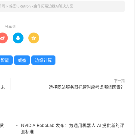
评网
»
威盛与Rutronik合作拓展边缘AI解决方案
分享到



工智能
威盛
边缘计算
下一篇
字未
选择网站服务器托管时应考虑哪些因素？
租赁
NVIDIA RoboLab 发布：为通用机器人 AI 提供新的评
测标准