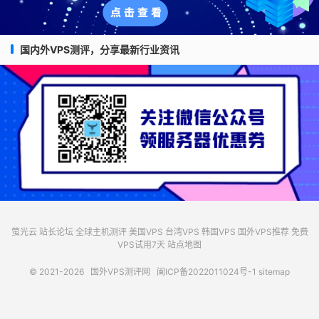
国内外VPS测评，分享最新行业资讯
萤光云
站长论坛
全球主机测评
美国VPS
台湾VPS
韩国VPS
国外VPS推荐
免费
VPS试用7天
站点地图
© 2021-2026
国外VPS测评网
闽ICP备2022011024号-1
sitemap