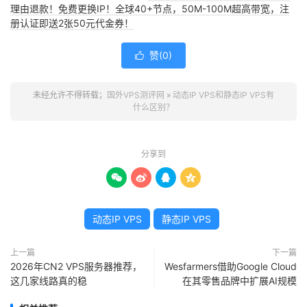
理由退款！免费更换IP！全球40+节点，50M-100M超高带宽，注
册认证即送2张50元代金券！
赞(
0
)

未经允许不得转载；
国外VPS测评网
»
动态IP VPS和静态IP VPS有
什么区别？
分享到




动态IP VPS
静态IP VPS
上一篇
下一篇
2026年CN2 VPS服务器推荐，
Wesfarmers借助Google Cloud
这几家线路真的稳
在其零售品牌中扩展AI规模