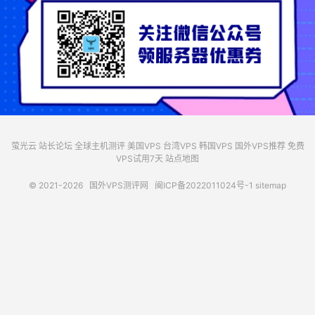
萤光云
站长论坛
全球主机测评
美国VPS
台湾VPS
韩国VPS
国外VPS推荐
免费
VPS试用7天
站点地图
© 2021-2026
国外VPS测评网
闽ICP备2022011024号-1
sitemap