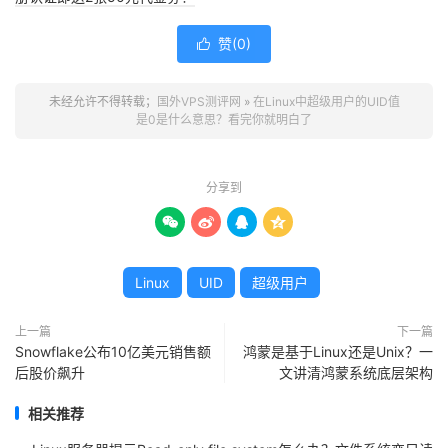
赞(
0
)

未经允许不得转载；
国外VPS测评网
»
在Linux中超级用户的UID值
是0是什么意思？看完你就明白了
分享到




Linux
UID
超级用户
上一篇
下一篇
Snowflake公布10亿美元销售额
鸿蒙是基于Linux还是Unix？一
后股价飙升
文讲清鸿蒙系统底层架构
相关推荐