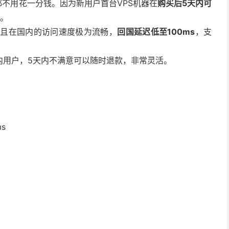
，都不用花一分钱。因为新用户首台VPS机器在
购买后5天内可
用。
并且在国内的访问速度极为流畅，
回国延迟低至100ms
，支
内用户，5天内不满意可以随时退款，非常灵活。
s