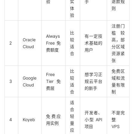
验
实
手
退款规
体
则
验
注册门
比
槛较
Always
有一定技
Oracle
较
高，部
2
Free 免
术基础的
Cloud
适
分区域
费额度
用户
合
资源紧
张
比
免费区
Free
想学习正
Google
较
域和流
3
Tier 免
规云平台
Cloud
适
量有限
费层
的新手
合
制
适
合
开发者、
不是完
免费应
轻
4
Koyeb
小型 API
整
用实例
量
项目
VPS
应