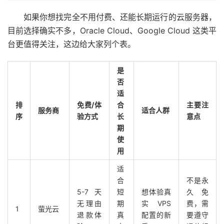
如果你想找完全不用付费、还能长期运行的云服务器，
目前选择确实不多，Oracle Cloud、Google Cloud 这类平
台更值得关注，这边给大家列个表。
是
否
适
排
免费/体
合
主要注
服务商
适合人群
序
验方式
长
意点
期
使
用
适
合
不是永
5-7 天
短
想体验真
久免
无理由
期
实 VPS
费，需
1
萤光云
退款体
真
配置的新
要遵守