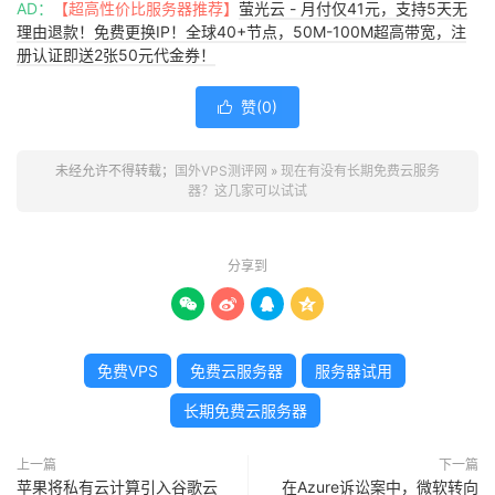
AD：
【超高性价比服务器推荐】
萤光云 - 月付仅41元，支持5天无
理由退款！免费更换IP！全球40+节点，50M-100M超高带宽，注
册认证即送2张50元代金券！
赞(
0
)

未经允许不得转载；
国外VPS测评网
»
现在有没有长期免费云服务
器？这几家可以试试
分享到




免费VPS
免费云服务器
服务器试用
长期免费云服务器
上一篇
下一篇
苹果将​​私有云计算引入谷歌云
在Azure诉讼案中，微软转向