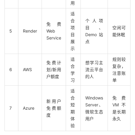
用
适
合
个人项
免费
项
目、
空闲可
5
Render
Web
目
Demo 站
能休眠
Service
展
点
示
适
规则较
免费计
想学习主
合
复杂，
6
AWS
划/新用
流云平台
学
注意账
户额度
的人
习
单
适
合
Windows
免费
新用户
短
Server、
VM 不
7
Azure
免费额
期
微软生态
是长期
度
体
用户
永久
验