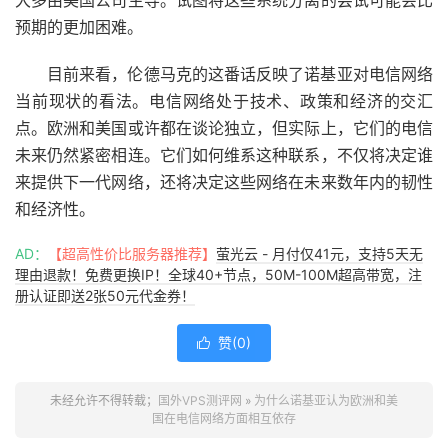
大多由美国公司主导。试图将这些系统分离的尝试可能会比
预期的更加困难。
目前来看，伦德马克的这番话反映了诺基亚对电信网络
当前现状的看法。电信网络处于技术、政策和经济的交汇
点。欧洲和美国或许都在谈论独立，但实际上，它们的电信
未来仍然紧密相连。它们如何维系这种联系，不仅将决定谁
来提供下一代网络，还将决定这些网络在未来数年内的韧性
和经济性。
AD：
【超高性价比服务器推荐】
萤光云 - 月付仅41元，支持5天无
理由退款！免费更换IP！全球40+节点，50M-100M超高带宽，注
册认证即送2张50元代金券！
赞(
0
)

未经允许不得转载；
国外VPS测评网
»
为什么诺基亚认为欧洲和美
国在电信网络方面相互依存