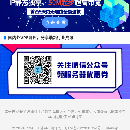
国内外VPS测评，分享最新行业资讯
萤光云
站长论坛
全球主机测评
美国VPS
台湾VPS
韩国VPS
国外VPS推荐
免费
VPS试用7天
站点地图
© 2021-2026
国外VPS测评网
闽ICP备2022011024号-1
sitemap