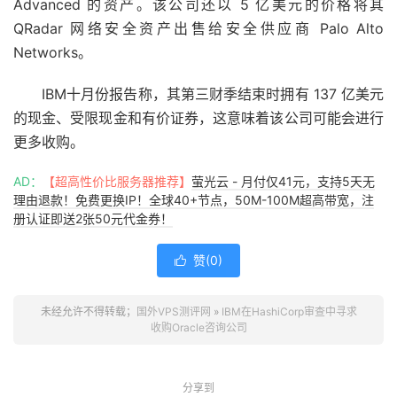
Advanced 的
资产
。该公司还以 5 亿美元的价格将其
QRadar 网络安全资产
出售给安全供应商 Palo Alto
Networks。
IBM十月份
报告称
，其第三财季结束时拥有 137 亿美元
的现金、受限现金和有价证券，这意味着该公司可能会进行
更多收购。
AD：
【超高性价比服务器推荐】
萤光云 - 月付仅41元，支持5天无
理由退款！免费更换IP！全球40+节点，50M-100M超高带宽，注
册认证即送2张50元代金券！
赞(
0
)

未经允许不得转载；
国外VPS测评网
»
IBM在HashiCorp审查中寻求
收购Oracle咨询公司
分享到