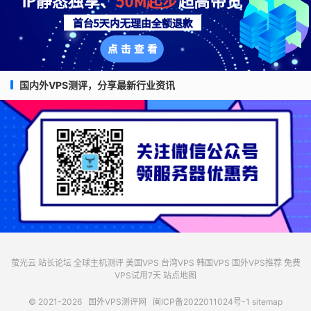
国内外VPS测评，分享最新行业资讯
萤光云
站长论坛
全球主机测评
美国VPS
台湾VPS
韩国VPS
国外VPS推荐
免费
VPS试用7天
站点地图
© 2021-2026
国外VPS测评网
闽ICP备2022011024号-1
sitemap