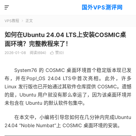
国外VPS测评网

VPS教程
正文

如何在Ubuntu 24.04 LTS上安装COSMIC桌
面环境？完整教程来了！
2026-01-08
阅读(694)
赞(
0
)

System76 的 COSMIC 桌面环境首个稳定版本现已发
布，并在
Pop!_OS 24.04 LTS
中首次亮相。此外，许多
Linux 发行版也已开始通过其软件仓库提供 COSMIC。遗憾
的是，Ubuntu 用户就没有那么幸运了，因为该桌面环境并
未包含在 Ubuntu 的默认软件包集中。
在本文中，小编将引导您如何在几分钟内完成
Ubuntu
24.04 “Noble Numbat”上 COSMIC 桌面环境的安装。