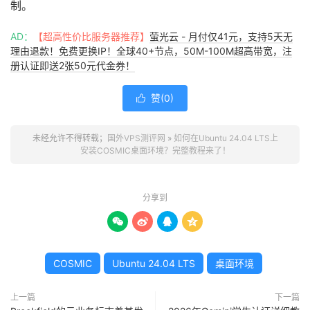
制。
AD：
【超高性价比服务器推荐】
萤光云 - 月付仅41元，支持5天无
理由退款！免费更换IP！全球40+节点，50M-100M超高带宽，注
册认证即送2张50元代金券！
赞(
0
)

未经允许不得转载；
国外VPS测评网
»
如何在Ubuntu 24.04 LTS上
安装COSMIC桌面环境？完整教程来了！
分享到




COSMIC
Ubuntu 24.04 LTS
桌面环境
上一篇
下一篇