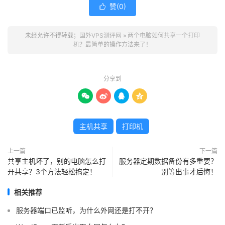
赞(
0
)

未经允许不得转载；
国外VPS测评网
»
两个电脑如何共享一个打印
机？最简单的操作方法来了！
分享到




主机共享
打印机
上一篇
下一篇
共享主机坏了，别的电脑怎么打
服务器定期数据备份有多重要？
开共享？3个方法轻松搞定！
别等出事才后悔！
相关推荐
服务器端口已监听，为什么外网还是打不开？